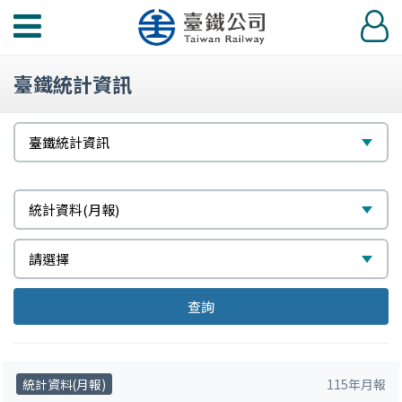
功
登
能
入
選
臺鐵統計資訊
單
請
選
臺鐵統計資訊
選
擇
擇
請
選
統計資料(月報)
選
擇
請
請
選
請選擇
擇
選
選
擇
請
查詢
擇
擇
選
擇
統計資料(月報)
115年月報