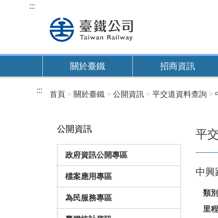
跳
:::
到
主
要
內
關於臺鐵
招商資訊
容
:::
首頁
關於臺鐵
公開資訊
平交道資料查詢
公開資訊
平
政府資訊公開專區
中興
檔案應用專區
類
為民服務專區
里