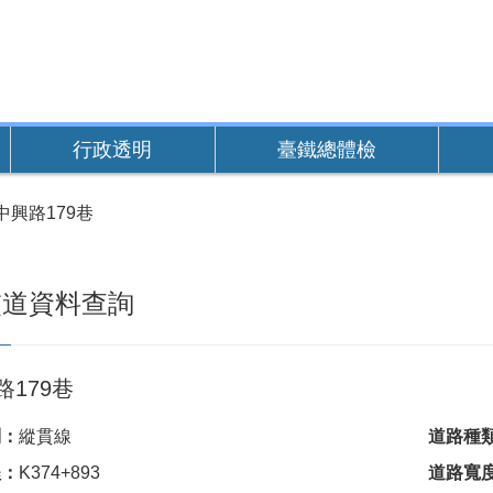
行政透明
臺鐵總體檢
中興路179巷
交道資料查詢
路179巷
別：
縱貫線
道路種
程：
K374+893
道路寬