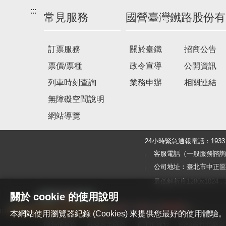
:::
常見服務
國營臺灣鐵路股份有
訂票服務
關於臺鐵
招商公告
票價/票種
政令宣導
公開資訊
列車時刻查詢
業務申辦
相關連結
無障礙空間說明
網站導覽
24小時緊急通報電話：19
客服電話（一般服務諮詢及旅客
公司地址：臺北市中正區北
最低解析度1280x1024，建議使
關於 cookie 的使用說明
本網站使用瀏覽器紀錄 (Cookies) 來提供您最好的使用
隱私權宣告
資通安全政策
著作權聲明
網站資料開放宣