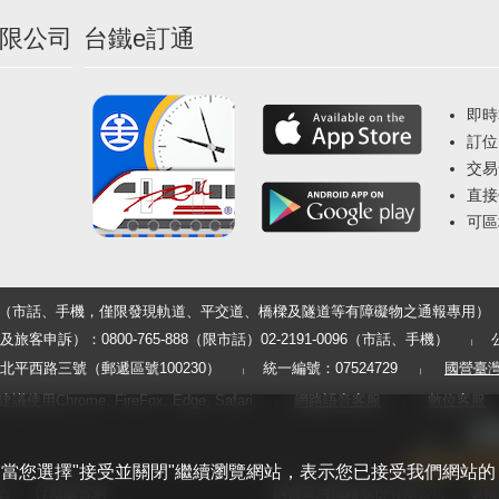
限公司
台鐵e訂通
即時
訂位
交易
直接
可區
33（市話、手機，僅限發現軌道、平交道、橋樑及隧道等有障礙物之通報專用）
申訴）：0800-765-888（限市話）02-2191-0096（市話、手機）
平西路三號（郵遞區號100230）
統一編號：07524729
國營臺
用Chrome, FireFox, Edge, Safari
網路語音客服
數位客服
體驗。當您選擇"接受並關閉"繼續瀏覽網站，表示您已接受我們網站的
告
行動版官網
國營臺灣鐵路股份有限公司
版權所