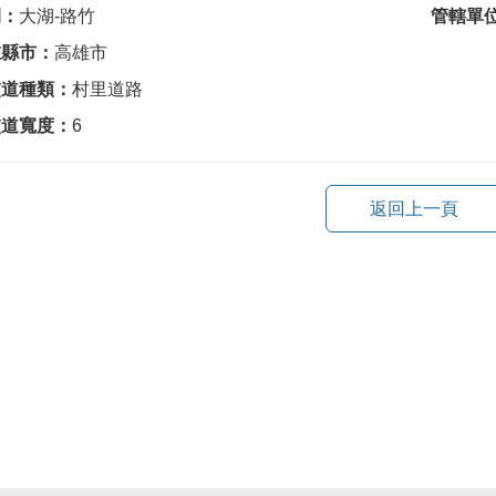
間：
大湖-路竹
管轄單
在縣市：
高雄市
交道種類：
村里道路
交道寬度：
6
返回上一頁