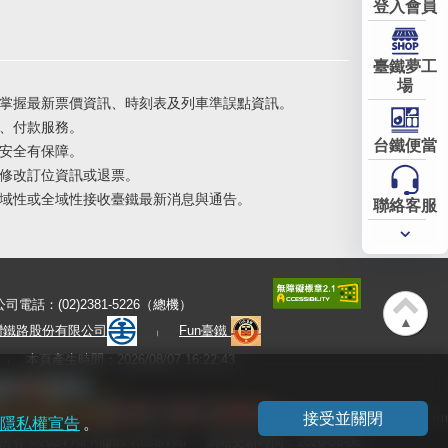
登入會員
臺鐵夢工
場
掌握最新票價資訊、時刻表及列車準誤點資訊。
、付款服務。
台鐵便當
安全有保障。
修改訂位資訊或退票。
域性或全域性接收臺鐵最新消息與通告。
聯絡客服
常用
服務
公司電話：(02)2381-5226（總機）
▲
灣鐵路股份有限公司
Fun臺鐵
本頁產生時間：2026/08/07 16:22:43
接受並關閉
隱私權宣告
。
有 ©2024 All Rights Reserved
網站更新時間：2026-08-06