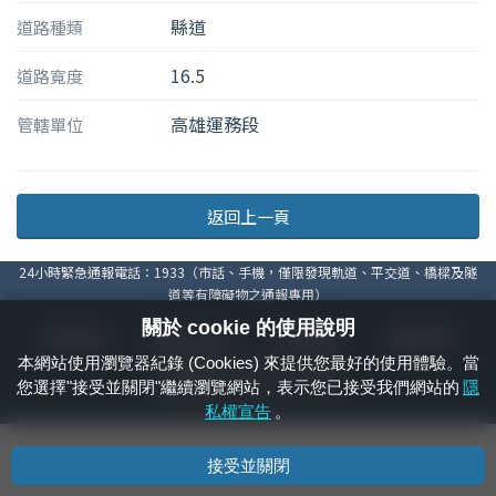
縣道
道路種類
16.5
道路寬度
高雄運務段
管轄單位
返回上一頁
24小時緊急通報電話：1933（市話、手機，僅限發現軌道、平交道、橋樑及隧
道等有障礙物之通報專用）
關於 cookie 的使用說明
隱私權宣告
資通安全政策
著作權聲明
電腦版官網
本網站使用瀏覽器紀錄 (Cookies) 來提供您最好的使用體驗。當
國營臺灣鐵路股份有限公司 © 版權所有
您選擇"接受並關閉"繼續瀏覽網站，表示您已接受我們網站的
隱
本頁產生時間：
2026/08/09 15:26:39
私權宣告
。
接受並關閉