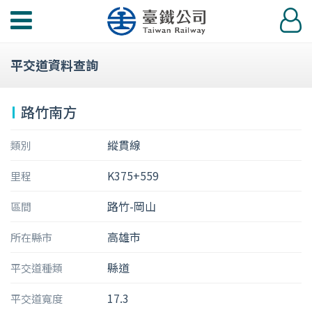
功
登
能
入
選
平交道資料查詢
單
路竹南方
縱貫線
類別
K375+559
里程
路竹-岡山
區間
高雄市
所在縣市
縣道
平交道種類
17.3
平交道寬度