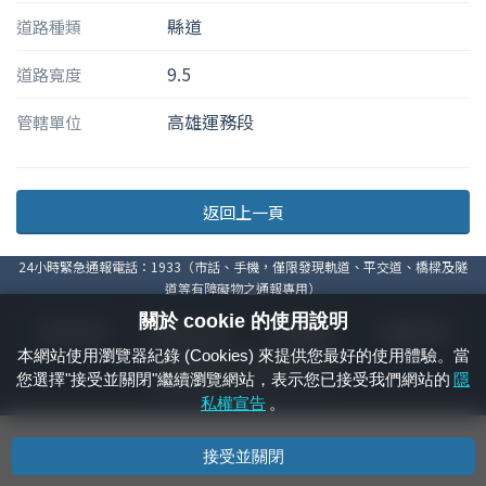
縣道
道路種類
9.5
道路寬度
高雄運務段
管轄單位
返回上一頁
24小時緊急通報電話：1933（市話、手機，僅限發現軌道、平交道、橋樑及隧
道等有障礙物之通報專用）
關於 cookie 的使用說明
隱私權宣告
資通安全政策
著作權聲明
電腦版官網
本網站使用瀏覽器紀錄 (Cookies) 來提供您最好的使用體驗。當
國營臺灣鐵路股份有限公司 © 版權所有
您選擇"接受並關閉"繼續瀏覽網站，表示您已接受我們網站的
隱
本頁產生時間：
2026/08/10 00:21:37
私權宣告
。
接受並關閉