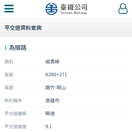
功
登
能
入
選
平交道資料查詢
單
為隨路
縱貫線
類別
K380+271
里程
路竹-岡山
區間
高雄市
所在縣市
縣道
平交道種類
9.1
平交道寬度