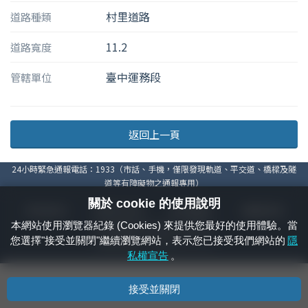
村里道路
道路種類
11.2
道路寬度
臺中運務段
管轄單位
返回上一頁
24小時緊急通報電話：1933（市話、手機，僅限發現軌道、平交道、橋樑及隧
道等有障礙物之通報專用）
關於 cookie 的使用說明
隱私權宣告
資通安全政策
著作權聲明
電腦版官網
本網站使用瀏覽器紀錄 (Cookies) 來提供您最好的使用體驗。當
國營臺灣鐵路股份有限公司 © 版權所有
您選擇"接受並關閉"繼續瀏覽網站，表示您已接受我們網站的
隱
本頁產生時間：
2026/08/06 22:21:24
私權宣告
。
接受並關閉