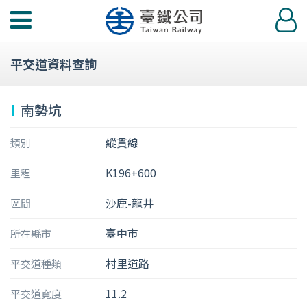
功
登
能
入
選
平交道資料查詢
單
南勢坑
縱貫線
類別
K196+600
里程
沙鹿-龍井
區間
臺中市
所在縣市
村里道路
平交道種類
11.2
平交道寬度