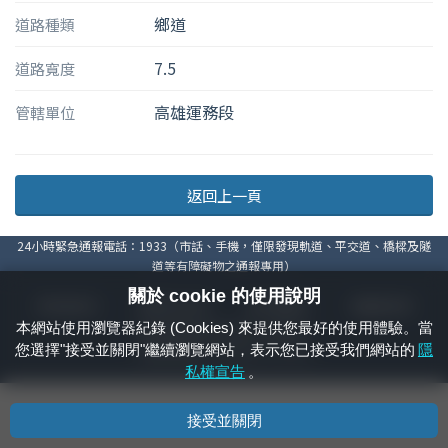
鄉道
道路種類
7.5
道路寬度
高雄運務段
管轄單位
返回上一頁
24小時緊急通報電話：1933（市話、手機，僅限發現軌道、平交道、橋樑及隧
道等有障礙物之通報專用）
關於 cookie 的使用說明
隱私權宣告
資通安全政策
著作權聲明
電腦版官網
本網站使用瀏覽器紀錄 (Cookies) 來提供您最好的使用體驗。當
國營臺灣鐵路股份有限公司 © 版權所有
您選擇"接受並關閉"繼續瀏覽網站，表示您已接受我們網站的
隱
本頁產生時間：
2026/08/07 13:00:20
私權宣告
。
接受並關閉