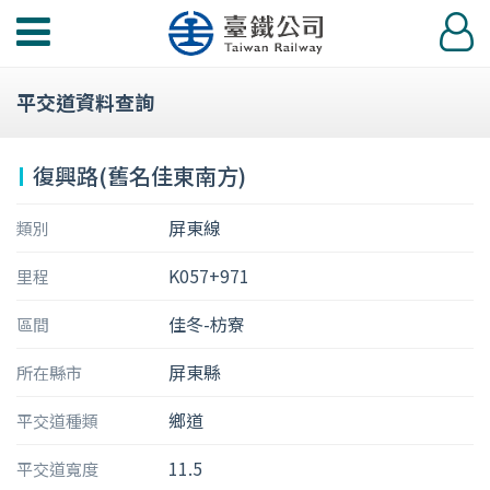
功
登
能
入
選
平交道資料查詢
單
復興路(舊名佳東南方)
屏東線
類別
K057+971
里程
佳冬-枋寮
區間
屏東縣
所在縣市
鄉道
平交道種類
11.5
平交道寬度