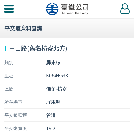
功
登
能
入
選
平交道資料查詢
單
中山路(舊名枋寮北方)
屏東線
類別
K064+533
里程
佳冬-枋寮
區間
屏東縣
所在縣市
省道
平交道種類
19.2
平交道寬度