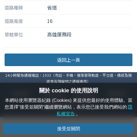
省道
道路種類
16
道路寬度
高雄運務段
管轄單位
返回上一頁
24小時緊急通報電話：1933（市話、手機，僅限發現軌道、平交道、橋樑及隧
道等有障礙物之通報專用）
關於 cookie 的使用說明
隱私權宣告
資通安全政策
著作權聲明
電腦版官網
本網站使用瀏覽器紀錄 (Cookies) 來提供您最好的使用體驗。當
國營臺灣鐵路股份有限公司 © 版權所有
您選擇"接受並關閉"繼續瀏覽網站，表示您已接受我們網站的
隱
本頁產生時間：
2026/08/09 07:03:29
私權宣告
。
接受並關閉