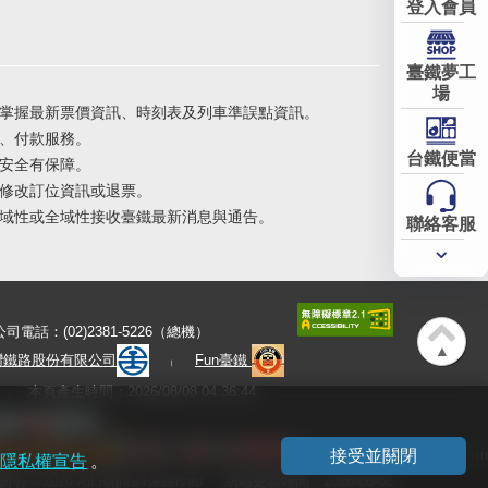
登入會員
臺鐵夢工
場
掌握最新票價資訊、時刻表及列車準誤點資訊。
、付款服務。
台鐵便當
安全有保障。
修改訂位資訊或退票。
域性或全域性接收臺鐵最新消息與通告。
聯絡客服
常用
服務
公司電話：(02)2381-5226（總機）
▲
灣鐵路股份有限公司
Fun臺鐵
本頁產生時間：2026/08/08 04:36:44
接受並關閉
隱私權宣告
。
有 ©2024 All Rights Reserved
網站更新時間：2026-08-06