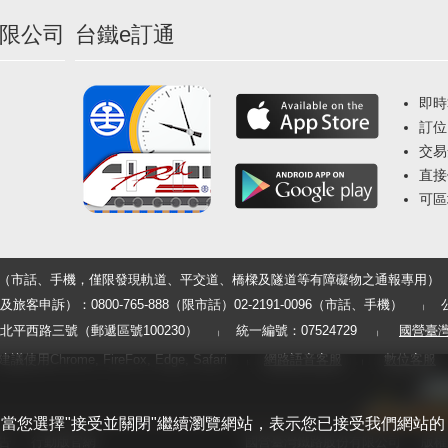
限公司
台鐵e訂通
即時
訂位
交易
直接
可區
33（市話、手機，僅限發現軌道、平交道、橋樑及隧道等有障礙物之通報專用）
申訴）：0800-765-888（限市話）02-2191-0096（市話、手機）
平西路三號（郵遞區號100230）
統一編號：07524729
國營臺
用Chrome, FireFox, Edge, Safari
網路語音客服
數位客服
體驗。當您選擇"接受並關閉"繼續瀏覽網站，表示您已接受我們網站的
告
行動版官網
國營臺灣鐵路股份有限公司
版權所