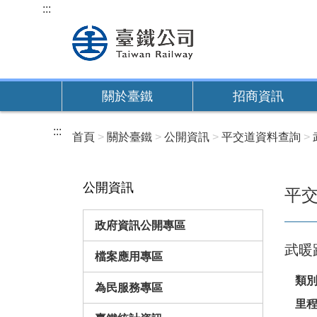
跳
:::
到
主
要
內
關於臺鐵
招商資訊
容
:::
首頁
關於臺鐵
公開資訊
平交道資料查詢
公開資訊
平
政府資訊公開專區
武暖
檔案應用專區
類
為民服務專區
里