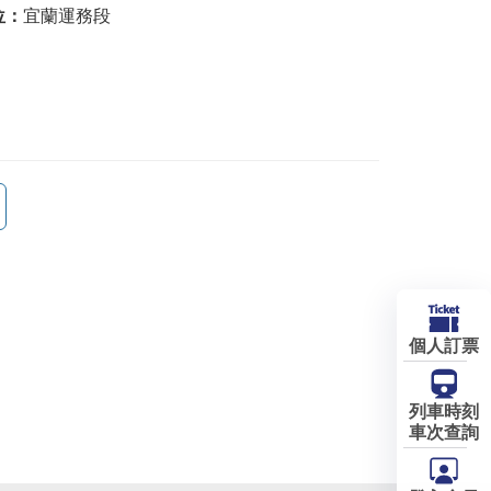
位：
宜蘭運務段
個人訂票
列車時刻
車次查詢