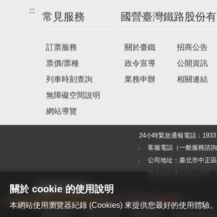
:::
常見服務
國營臺灣鐵路股份有
訂票服務
關於臺鐵
招商公告
票價/票種
政令宣導
公開資訊
列車時刻查詢
業務申辦
相關連結
無障礙空間說明
網站導覽
24小時緊急通報電話：19
客服電話（一般服務諮詢及旅客
公司地址：臺北市中正區北
最低解析度1280x1024，建議使
關於 cookie 的使用說明
本網站使用瀏覽器紀錄 (Cookies) 來提供您最好的使用
隱私權宣告
資通安全政策
著作權聲明
網站資料開放宣