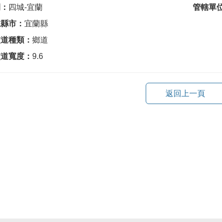
間：
四城-宜蘭
管轄單
在縣市：
宜蘭縣
交道種類：
鄉道
交道寬度：
9.6
返回上一頁