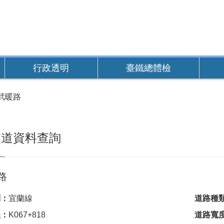
行政透明
臺鐵總體檢
武暖路
交道資料查詢
路
別：
宜蘭線
道路種
程：
K067+818
道路寬