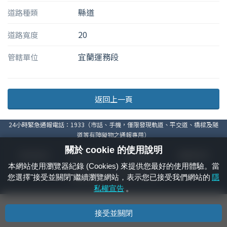
縣道
道路種類
20
道路寬度
宜蘭運務段
管轄單位
返回上一頁
24小時緊急通報電話：1933（市話、手機，僅限發現軌道、平交道、橋樑及隧
道等有障礙物之通報專用）
關於 cookie 的使用說明
隱私權宣告
資通安全政策
著作權聲明
電腦版官網
本網站使用瀏覽器紀錄 (Cookies) 來提供您最好的使用體驗。當
國營臺灣鐵路股份有限公司 © 版權所有
您選擇"接受並關閉"繼續瀏覽網站，表示您已接受我們網站的
隱
本頁產生時間：
2026/08/08 21:47:09
私權宣告
。
接受並關閉