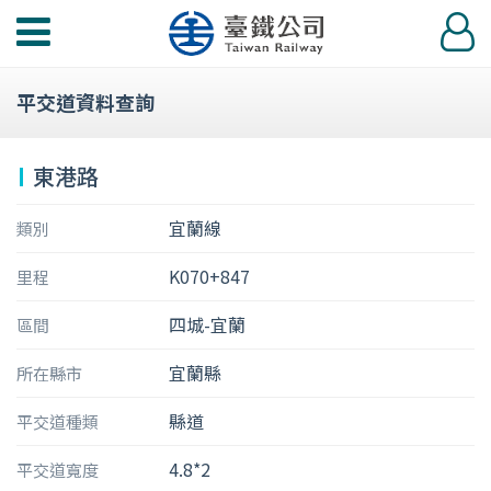
功
登
能
入
選
平交道資料查詢
單
東港路
宜蘭線
類別
K070+847
里程
四城-宜蘭
區間
宜蘭縣
所在縣市
縣道
平交道種類
4.8*2
平交道寬度