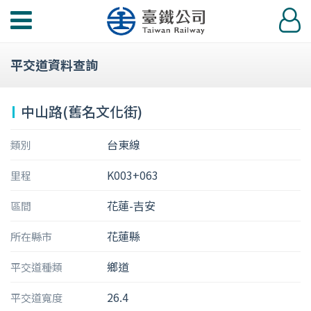
功
登
能
入
選
平交道資料查詢
單
中山路(舊名文化街)
台東線
類別
K003+063
里程
花蓮-吉安
區間
花蓮縣
所在縣市
鄉道
平交道種類
26.4
平交道寬度