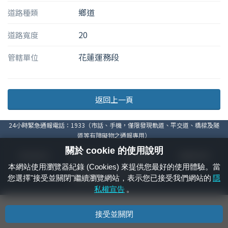
鄉道
道路種類
20
道路寬度
花蓮運務段
管轄單位
返回上一頁
24小時緊急通報電話：1933（市話、手機，僅限發現軌道、平交道、橋樑及隧
道等有障礙物之通報專用）
關於 cookie 的使用說明
隱私權宣告
資通安全政策
著作權聲明
電腦版官網
本網站使用瀏覽器紀錄 (Cookies) 來提供您最好的使用體驗。當
國營臺灣鐵路股份有限公司 © 版權所有
您選擇"接受並關閉"繼續瀏覽網站，表示您已接受我們網站的
隱
本頁產生時間：
2026/08/08 17:44:21
私權宣告
。
接受並關閉