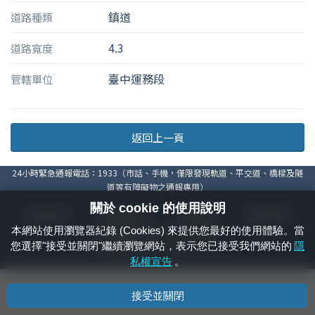
鎮道
道路種類
4.3
道路寬度
臺中運務段
管轄單位
返回上一頁
24小時緊急通報電話：1933（市話、手機，僅限發現軌道、平交道、橋樑及隧
道等有障礙物之通報專用）
關於 cookie 的使用說明
隱私權宣告
資通安全政策
著作權聲明
電腦版官網
本網站使用瀏覽器紀錄 (Cookies) 來提供您最好的使用體驗。當
國營臺灣鐵路股份有限公司 © 版權所有
您選擇"接受並關閉"繼續瀏覽網站，表示您已接受我們網站的
隱
本頁產生時間：
2026/08/09 23:26:18
私權宣告
。
接受並關閉