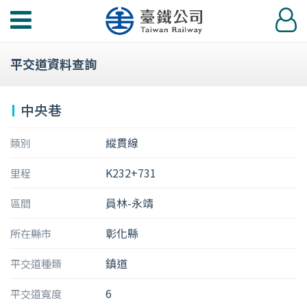
功
登
能
入
選
平交道資料查詢
單
中央巷
縱貫線
類別
K232+731
里程
員林-永靖
區間
彰化縣
所在縣市
鎮道
平交道種類
6
平交道寬度