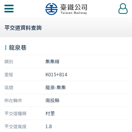
功
登
能
入
選
平交道資料查詢
單
龍泉巷
集集線
類別
K015+814
里程
龍泉-集集
區間
南投縣
所在縣市
村里
平交道種類
1.8
平交道寬度