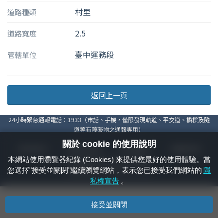
村里
道路種類
2.5
道路寬度
臺中運務段
管轄單位
返回上一頁
24小時緊急通報電話：1933（市話、手機，僅限發現軌道、平交道、橋樑及隧
道等有障礙物之通報專用）
關於 cookie 的使用說明
隱私權宣告
資通安全政策
著作權聲明
電腦版官網
本網站使用瀏覽器紀錄 (Cookies) 來提供您最好的使用體驗。當
國營臺灣鐵路股份有限公司 © 版權所有
您選擇"接受並關閉"繼續瀏覽網站，表示您已接受我們網站的
隱
本頁產生時間：
2026/08/06 17:28:41
私權宣告
。
接受並關閉