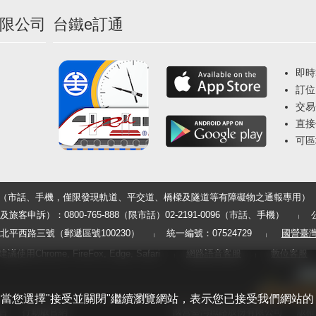
限公司
台鐵e訂通
即時
訂位
交易
直接
可區
33（市話、手機，僅限發現軌道、平交道、橋樑及隧道等有障礙物之通報專用）
申訴）：0800-765-888（限市話）02-2191-0096（市話、手機）
平西路三號（郵遞區號100230）
統一編號：07524729
國營臺
用Chrome, FireFox, Edge, Safari
網路語音客服
數位客服
體驗。當您選擇"接受並關閉"繼續瀏覽網站，表示您已接受我們網站的
告
行動版官網
國營臺灣鐵路股份有限公司
版權所