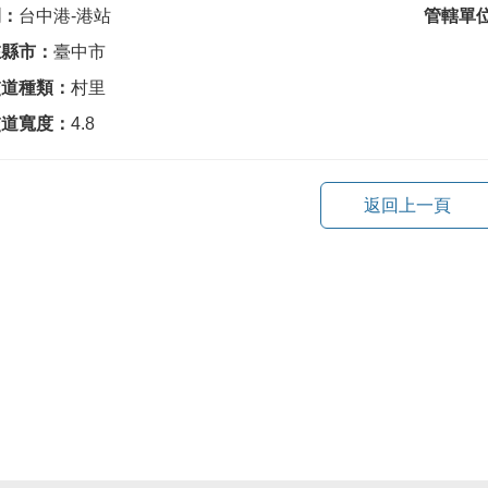
間：
台中港-港站
管轄單
在縣市：
臺中市
交道種類：
村里
交道寬度：
4.8
返回上一頁