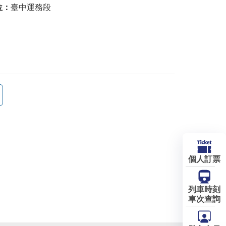
位：
臺中運務段
個人訂票
列車時刻
車次查詢