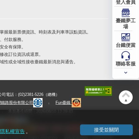
登入會員
臺鐵夢工
場
掌握最新票價資訊、時刻表及列車準誤點資訊。
、付款服務。
台鐵便當
安全有保障。
修改訂位資訊或退票。
域性或全域性接收臺鐵最新消息與通告。
聯絡客服
常用
服務
公司電話：(02)2381-5226（總機）
▲
灣鐵路股份有限公司
Fun臺鐵
本頁產生時間：2026/08/10 12:29:43
接受並關閉
隱私權宣告
。
有 ©2024 All Rights Reserved
網站更新時間：2026-08-06