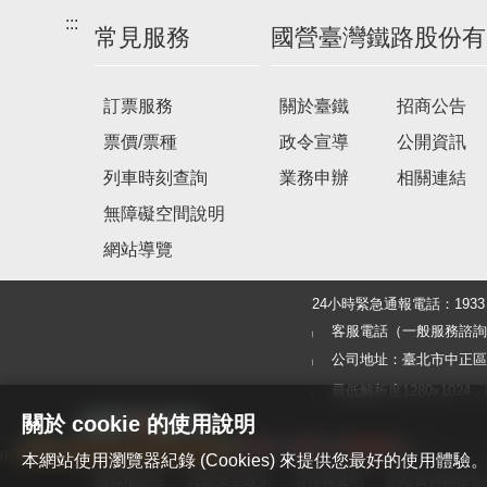
:::
常見服務
國營臺灣鐵路股份有
訂票服務
關於臺鐵
招商公告
票價/票種
政令宣導
公開資訊
列車時刻查詢
業務申辦
相關連結
無障礙空間說明
網站導覽
24小時緊急通報電話：19
客服電話（一般服務諮詢及旅客
公司地址：臺北市中正區北
最低解析度1280x1024，建議使
關於 cookie 的使用說明
本網站使用瀏覽器紀錄 (Cookies) 來提供您最好的使用
隱私權宣告
資通安全政策
著作權聲明
網站資料開放宣