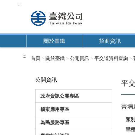
跳
:::
到
主
要
內
關於臺鐵
招商資訊
容
:::
首頁
關於臺鐵
公開資訊
平交道資料查詢
公開資訊
平
政府資訊公開專區
菁埔
檔案應用專區
類
為民服務專區
里