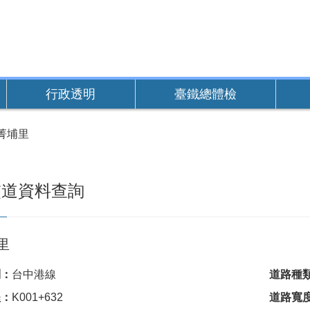
行政透明
臺鐵總體檢
菁埔里
交道資料查詢
里
別：
台中港線
道路種
程：
K001+632
道路寬