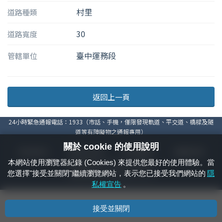
村里
道路種類
30
道路寬度
臺中運務段
管轄單位
返回上一頁
24小時緊急通報電話：1933（市話、手機，僅限發現軌道、平交道、橋樑及隧
道等有障礙物之通報專用）
關於 cookie 的使用說明
隱私權宣告
資通安全政策
著作權聲明
電腦版官網
本網站使用瀏覽器紀錄 (Cookies) 來提供您最好的使用體驗。當
國營臺灣鐵路股份有限公司 © 版權所有
您選擇"接受並關閉"繼續瀏覽網站，表示您已接受我們網站的
隱
本頁產生時間：
2026/08/09 08:32:27
私權宣告
。
接受並關閉