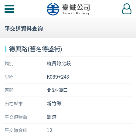
功
登
能
入
選
平交道資料查詢
單
德興路(舊名德盛街)
縱貫線北段
類別
K089+243
里程
北湖-湖口
區間
新竹縣
所在縣市
鄉道
平交道種類
12
平交道寬度