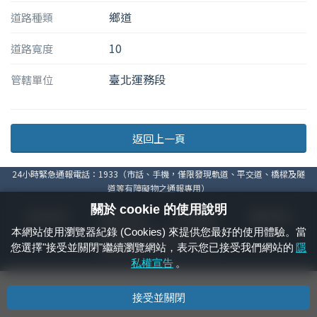
鄉道
道路種類
10
道路寬度
臺北運務段
管轄單位
返回上一頁
24小時緊急通報電話：1933（市話、手機，僅限發現軌道、平交道、橋樑及隧
道等有障礙物之通報專用）
關於 cookie 的使用說明
隱私權宣告
資通安全政策
著作權聲明
電腦版官網
本網站使用瀏覽器紀錄 (Cookies) 來提供您最好的使用體驗。當
國營臺灣鐵路股份有限公司 © 版權所有
您選擇"接受並關閉"繼續瀏覽網站，表示您已接受我們網站的
隱
本頁產生時間：
2026/08/06 17:31:14
私權宣告
。
接受並關閉