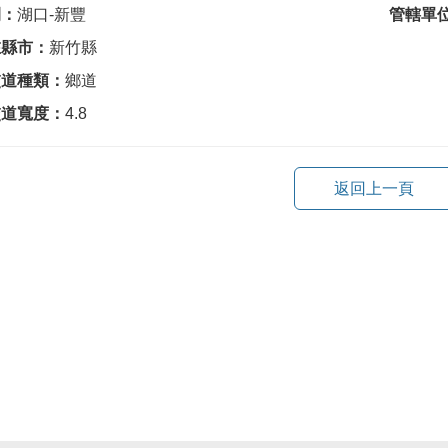
間：
湖口-新豐
管轄單
在縣市：
新竹縣
交道種類：
鄉道
交道寬度：
4.8
返回上一頁