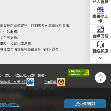
登入會員
臺鐵夢工
場
掌握最新票價資訊、時刻表及列車準誤點資訊。
、付款服務。
台鐵便當
安全有保障。
修改訂位資訊或退票。
域性或全域性接收臺鐵最新消息與通告。
聯絡客服
常用
服務
公司電話：(02)2381-5226（總機）
▲
灣鐵路股份有限公司
Fun臺鐵
本頁產生時間：2026/08/08 18:08:18
接受並關閉
隱私權宣告
。
有 ©2024 All Rights Reserved
網站更新時間：2026-08-06