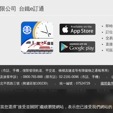
限公司
台鐵e訂通
即時
訂位
交易
直接
可區
33（市話、手機，僅限發現軌道、平交道、橋樑及隧道等有障礙物之通報專用）
申訴）：0800-765-888（限市話）02-2191-0096（市話、手機）
平西路三號（郵遞區號100230）
統一編號：07524729
國營臺
用Chrome, FireFox, Edge, Safari
網路語音客服
數位客服
體驗。當您選擇"接受並關閉"繼續瀏覽網站，表示您已接受我們網站的
告
行動版官網
國營臺灣鐵路股份有限公司
版權所