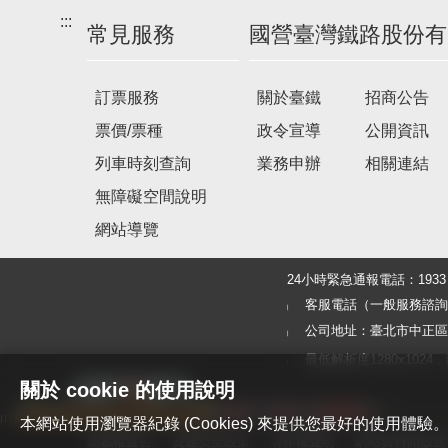
:::
常見服務
國營臺灣鐵路股份有
訂票服務
關於臺鐵
招商公告
票價/票種
政令宣導
公開資訊
列車時刻查詢
業務申辦
相關連結
無障礙空間說明
網站導覽
24小時緊急通報電話：19
客服電話（一般服務諮詢及旅客
公司地址：臺北市中正區北
最低解析度1280x1024，建議使
關於 cookie 的使用說明
本網站使用瀏覽器紀錄 (Cookies) 來提供您最好的使用
隱私權宣告
資通安全政策
著作權聲明
網站資料開放宣