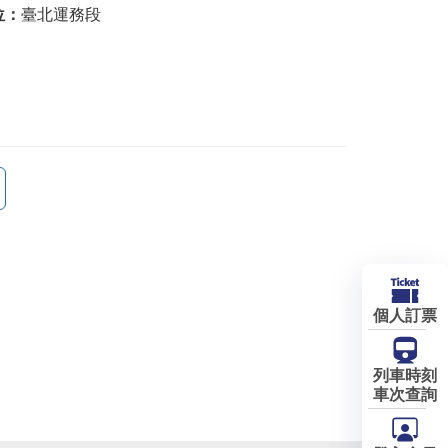
位：
臺北運務段
個人訂票
列車時刻
車次查詢