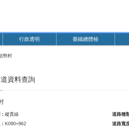
行政透明
臺鐵總體檢
信勢村
交道資料查詢
村
別：
縱貫線
道路種
程：
K090+962
道路寬