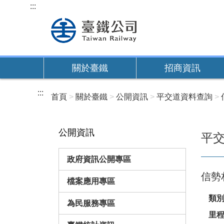
跳
:::
到
主
要
內
關於臺鐵
招商資訊
容
:::
首頁
關於臺鐵
公開資訊
平交道資料查詢
公開資訊
平
政府資訊公開專區
信勢
檔案應用專區
類
為民服務專區
里