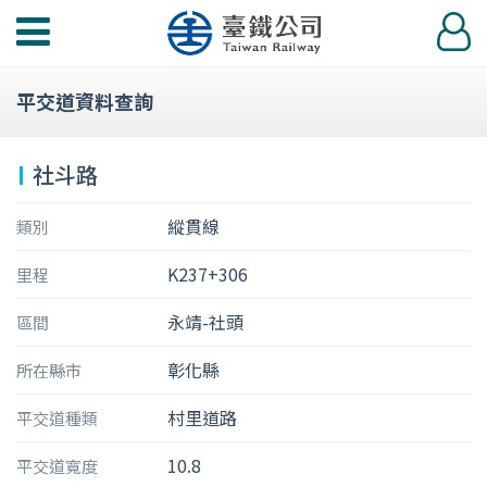
功
登
能
入
選
平交道資料查詢
單
社斗路
縱貫線
類別
K237+306
里程
永靖-社頭
區間
彰化縣
所在縣市
村里道路
平交道種類
10.8
平交道寬度