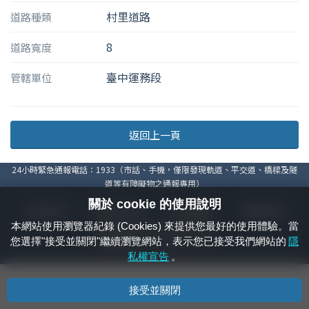
村里道路
道路種類
8
道路寬度
臺中運務段
管轄單位
返回上一頁
24小時緊急通報電話：1933（市話、手機，僅限發現軌道、平交道、橋樑及隧
道等有障礙物之通報專用）
關於 cookie 的使用說明
隱私權宣告
資通安全政策
著作權聲明
電腦版官網
本網站使用瀏覽器紀錄 (Cookies) 來提供您最好的使用體驗。當
國營臺灣鐵路股份有限公司 © 版權所有
您選擇"接受並關閉"繼續瀏覽網站，表示您已接受我們網站的
隱
本頁產生時間：
2026/08/09 04:17:48
私權宣告
。
接受並關閉