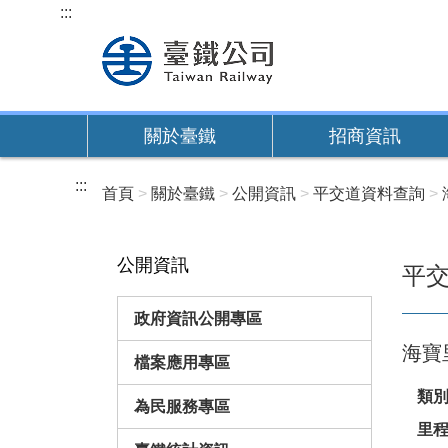
跳
:::
到
主
要
內
關於臺鐵
招商資訊
容
:::
首頁
關於臺鐵
公開資訊
平交道資料查詢
公開資訊
平
政府資訊公開專區
海寶
檔案應用專區
類
為民服務專區
里