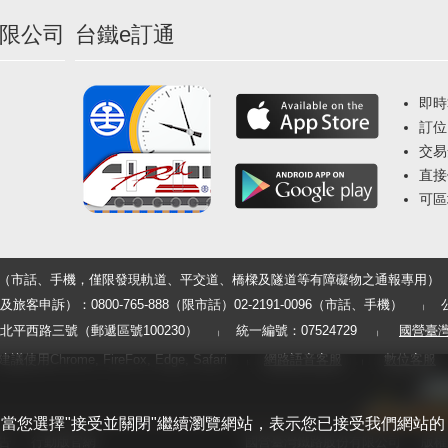
限公司
台鐵e訂通
即時
訂位
交易
直接
可區
33（市話、手機，僅限發現軌道、平交道、橋樑及隧道等有障礙物之通報專用）
申訴）：0800-765-888（限市話）02-2191-0096（市話、手機）
平西路三號（郵遞區號100230）
統一編號：07524729
國營臺
用Chrome, FireFox, Edge, Safari
網路語音客服
數位客服
體驗。當您選擇"接受並關閉"繼續瀏覽網站，表示您已接受我們網站的
告
行動版官網
國營臺灣鐵路股份有限公司
版權所