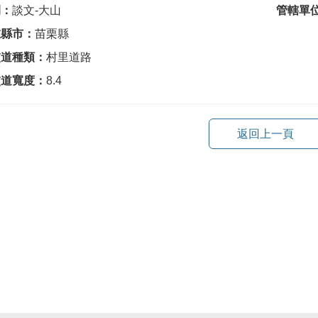
間：
談文-大山
管轄單
在縣市：
苗栗縣
交道種類：
村里道路
交道寬度：
8.4
返回上一頁