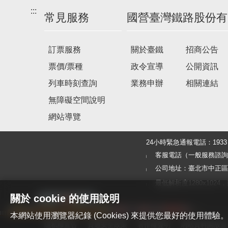
:::
常見服務
國營臺灣鐵路股份有
訂票服務
關於臺鐵
招商公告
票價/票種
政令宣導
公開資訊
列車時刻查詢
業務申辦
相關連結
無障礙空間說明
網站導覽
24小時緊急通報電話：19
客服電話（一般服務諮詢及旅客
公司地址：臺北市中正區北
最低解析度1280x1024，建議使
關於 cookie 的使用說明
本網站使用瀏覽器紀錄 (Cookies) 來提供您最好的使用
隱私權宣告
資通安全政策
著作權聲明
網站資料開放宣