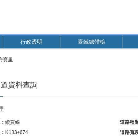
行政透明
臺鐵總體檢
海寶里
交道資料查詢
里
別：
縱貫線
道路種
程：
K133+674
道路寬