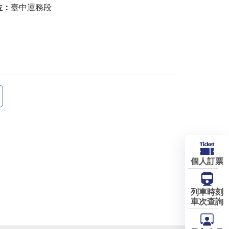
位：
臺中運務段
個人訂票
列車時刻
車次查詢