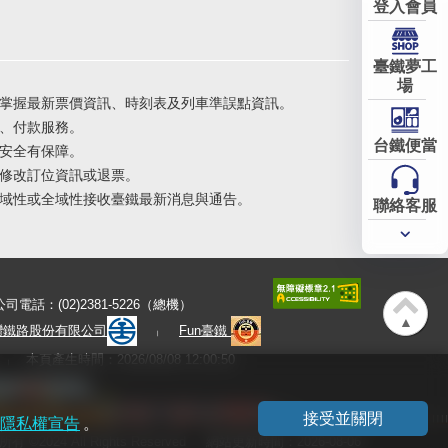
登入會員
臺鐵夢工
場
掌握最新票價資訊、時刻表及列車準誤點資訊。
、付款服務。
台鐵便當
安全有保障。
修改訂位資訊或退票。
域性或全域性接收臺鐵最新消息與通告。
聯絡客服
常用
服務
公司電話：(02)2381-5226（總機）
▲
灣鐵路股份有限公司
Fun臺鐵
本頁產生時間：2026/08/08 12:00:50
接受並關閉
隱私權宣告
。
有 ©2024 All Rights Reserved
網站更新時間：2026-08-06