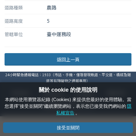
農路
道路種類
5
道路寬度
臺中運務段
管轄單位
返回上一頁
24小時緊急通報電話：1933（市話、手機，僅限發現軌道、平交道、橋樑及隧
道等有障礙物之通報專用）
關於 cookie 的使用說明
隱私權宣告
資通安全政策
著作權聲明
電腦版官網
本網站使用瀏覽器紀錄 (Cookies) 來提供您最好的使用體驗。當
國營臺灣鐵路股份有限公司 © 版權所有
您選擇"接受並關閉"繼續瀏覽網站，表示您已接受我們網站的
隱
本頁產生時間：
2026/08/08 23:51:32
私權宣告
。
接受並關閉