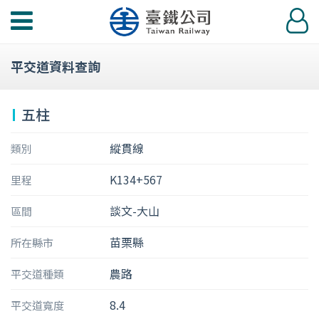
功
登
能
入
選
平交道資料查詢
單
五柱
縱貫線
類別
K134+567
里程
談文-大山
區間
苗栗縣
所在縣市
農路
平交道種類
8.4
平交道寬度