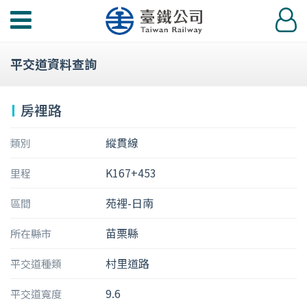
功
登
能
入
選
平交道資料查詢
單
房裡路
縱貫線
類別
K167+453
里程
苑裡-日南
區間
苗栗縣
所在縣市
村里道路
平交道種類
9.6
平交道寬度