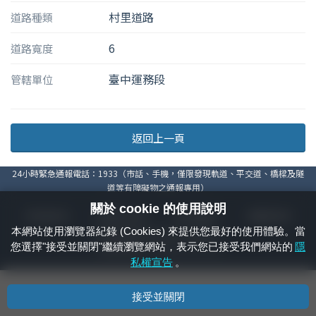
村里道路
道路種類
6
道路寬度
臺中運務段
管轄單位
返回上一頁
24小時緊急通報電話：1933（市話、手機，僅限發現軌道、平交道、橋樑及隧
道等有障礙物之通報專用）
關於 cookie 的使用說明
隱私權宣告
資通安全政策
著作權聲明
電腦版官網
本網站使用瀏覽器紀錄 (Cookies) 來提供您最好的使用體驗。當
國營臺灣鐵路股份有限公司 © 版權所有
您選擇"接受並關閉"繼續瀏覽網站，表示您已接受我們網站的
隱
本頁產生時間：
2026/08/10 20:37:08
私權宣告
。
接受並關閉