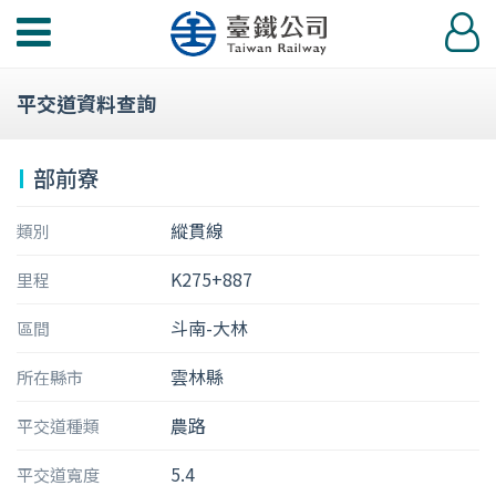
功
登
能
入
選
平交道資料查詢
單
部前寮
縱貫線
類別
K275+887
里程
斗南-大林
區間
雲林縣
所在縣市
農路
平交道種類
5.4
平交道寬度