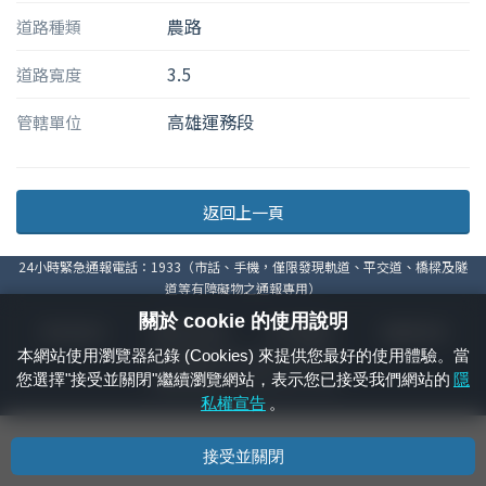
農路
道路種類
3.5
道路寬度
高雄運務段
管轄單位
返回上一頁
24小時緊急通報電話：1933（市話、手機，僅限發現軌道、平交道、橋樑及隧
道等有障礙物之通報專用）
關於 cookie 的使用說明
隱私權宣告
資通安全政策
著作權聲明
電腦版官網
本網站使用瀏覽器紀錄 (Cookies) 來提供您最好的使用體驗。當
國營臺灣鐵路股份有限公司 © 版權所有
您選擇"接受並關閉"繼續瀏覽網站，表示您已接受我們網站的
隱
本頁產生時間：
2026/08/06 22:22:09
私權宣告
。
接受並關閉