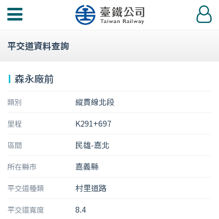
功
登
能
入
選
平交道資料查詢
單
森永廠前
縱貫線北段
類別
K291+697
里程
民雄-嘉北
區間
嘉義縣
所在縣市
村里道路
平交道種類
8.4
平交道寬度