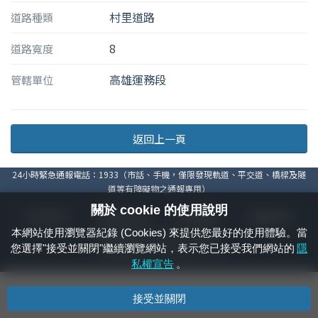
村里道路
道路種類
8
道路寬度
高雄運務段
管轄單位
返回上一頁
24小時緊急通報電話：1933（市話、手機，僅限發現軌道、平交道、橋樑及隧
道等有障礙物之通報專用）
關於 cookie 的使用說明
隱私權宣告
資通安全政策
著作權聲明
電腦版官網
本網站使用瀏覽器紀錄 (Cookies) 來提供您最好的使用體驗。當
國營臺灣鐵路股份有限公司 © 版權所有
您選擇"接受並關閉"繼續瀏覽網站，表示您已接受我們網站的
隱
本頁產生時間：
2026/08/06 18:21:45
私權宣告
。
接受並關閉