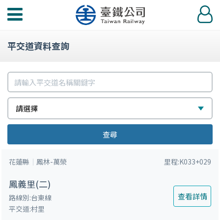
功
登
能
入
選
平交道資料查詢
單
請
輸
請
選
請選擇
入
選
擇
平
查尋
擇
交
花蓮縣
鳳林-萬榮
里程:K033+029
道
名
鳳義里(二)
稱
查看詳情
路線別:台東線
平交道:村里
關