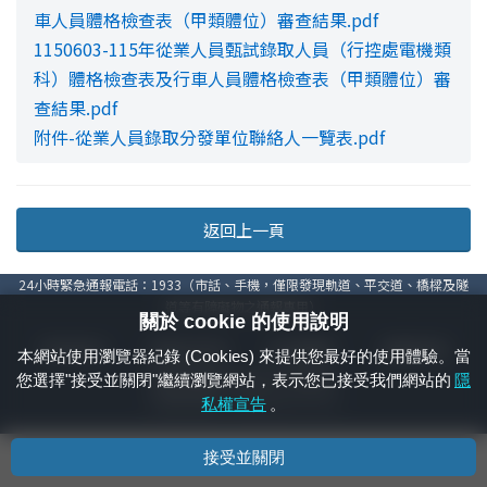
車人員體格檢查表（甲類體位）審查結果.pdf
1150603-115年從業人員甄試錄取人員（行控處電機類
科）體格檢查表及行車人員體格檢查表（甲類體位）審
查結果.pdf
附件-從業人員錄取分發單位聯絡人一覽表.pdf
返回上一頁
24小時緊急通報電話：1933（市話、手機，僅限發現軌道、平交道、橋樑及隧
道等有障礙物之通報專用）
關於 cookie 的使用說明
隱私權宣告
資通安全政策
著作權聲明
電腦版官網
本網站使用瀏覽器紀錄 (Cookies) 來提供您最好的使用體驗。當
國營臺灣鐵路股份有限公司 © 版權所有
您選擇"接受並關閉"繼續瀏覽網站，表示您已接受我們網站的
隱
本頁產生時間：
2026/08/06 19:30:20
私權宣告
。
接受並關閉