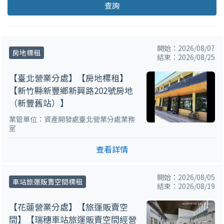
查詢
開始：2026/08/07
房地標租
結束：2026/08/25
【臺北營業分處】【房地標租】
【新竹縣新豐鄉新興路202號房地
（新豐舊站）】
業管單位：資產開發處臺北營業分處業務
室
查看詳情
開始：2026/08/05
車站旅運販賣空間標租
結束：2026/08/19
【花蓮營業分處】【旅運販賣空
間】【瑞穗車站旅運販賣空間經營