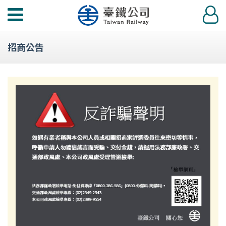
功
登
能
入
選
招商公告
單