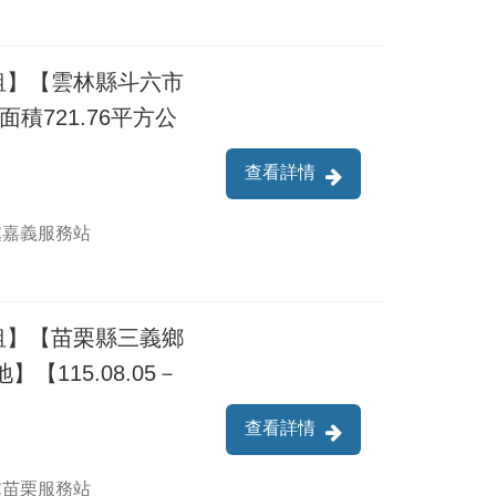
租】【雲林縣斗六市
積721.76平方公
查看詳情
處嘉義服務站
租】【苗栗縣三義鄉
【115.08.05－
查看詳情
處苗栗服務站