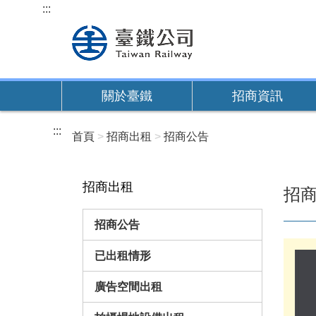
跳
:::
到
主
要
內
關於臺鐵
招商資訊
容
:::
首頁
招商出租
招商公告
招商出租
招
招商公告
已出租情形
廣告空間出租