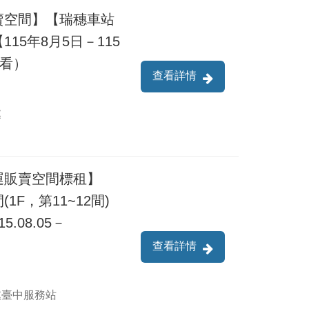
賣空間】【瑞穗車站
15年8月5日－115
查看）
查看詳情
處
運販賣空間標租】
F，第11~12間)
08.05－
查看詳情
處臺中服務站