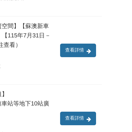
賣空間】【蘇澳新車
115年7月31日－
前往查看）
查看詳情
處
租】
7】高雄車站等地下10站廣
查看詳情