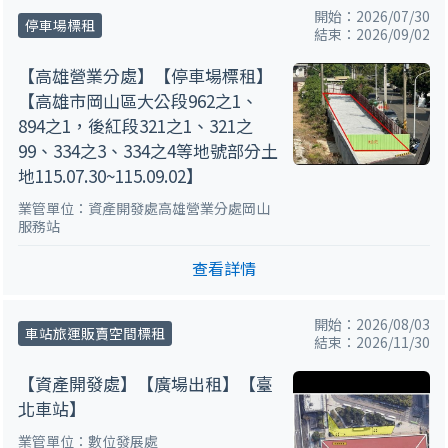
開始：2026/07/30
停車場標租
結束：2026/09/02
【高雄營業分處】【停車場標租】
【高雄市岡山區大公段962之1、
894之1，後紅段321之1、321之
99、334之3、334之4等地號部分土
地115.07.30~115.09.02】
業管單位：資產開發處高雄營業分處岡山
服務站
查看詳情
開始：2026/08/03
車站旅運販賣空間標租
結束：2026/11/30
【資產開發處】【廣場出租】【臺
北車站】
業管單位：數位發展處