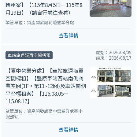
標租案】【115年8月5日－115年8
月19日】（請自行前往查看）
業管單位：資產開發處花蓮營業分處
查看詳情
開始：2026/08/05
車站旅運販賣空間標租
結束：2026/08/17
【臺中營業分處】【車站旅運販賣
空間標租】【豐原車站西站南側商
業空間(1F，第11~12間)及車站南側
平台標租案】【115.08.05－
115.08.17】
業管單位：資產開發處臺中營業分處臺中
服務站
查看詳情