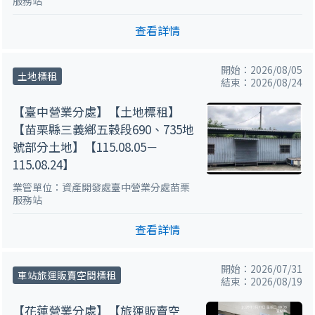
服務站
查看詳情
開始：2026/08/05
土地標租
結束：2026/08/24
【臺中營業分處】【土地標租】
【苗栗縣三義鄉五穀段690、735地
號部分土地】【115.08.05－
115.08.24】
業管單位：資產開發處臺中營業分處苗栗
服務站
查看詳情
開始：2026/07/31
車站旅運販賣空間標租
結束：2026/08/19
【花蓮營業分處】【旅運販賣空