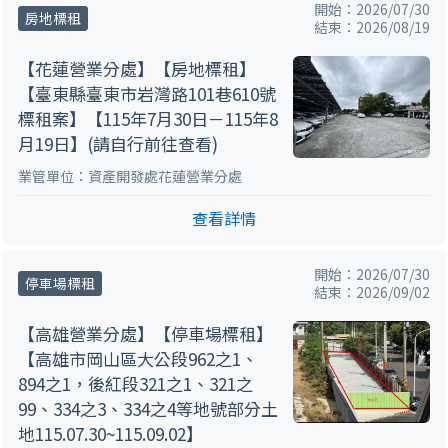
開始：2026/07/30
房地標租
結束：2026/08/19
【花蓮營業分處】【房地標租】
【臺東縣臺東市岩灣路101巷610號
標租案】【115年7月30日－115年8
月19日】(請自行前往查看)
業管單位：資產開發處花蓮營業分處
查看詳情
開始：2026/07/30
停車場標租
結束：2026/09/02
【高雄營業分處】【停車場標租】
【高雄市岡山區大公段962之1、
894之1，後紅段321之1、321之
99、334之3、334之4等地號部分土
地115.07.30~115.09.02】