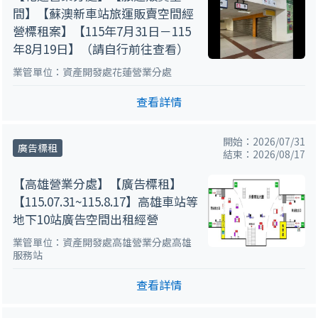
間】【蘇澳新車站旅運販賣空間經
營標租案】【115年7月31日－115
年8月19日】（請自行前往查看）
業管單位：資產開發處花蓮營業分處
查看詳情
開始：2026/07/31
廣告標租
結束：2026/08/17
【高雄營業分處】【廣告標租】
【115.07.31~115.8.17】高雄車站等
地下10站廣告空間出租經營
業管單位：資產開發處高雄營業分處高雄
服務站
查看詳情