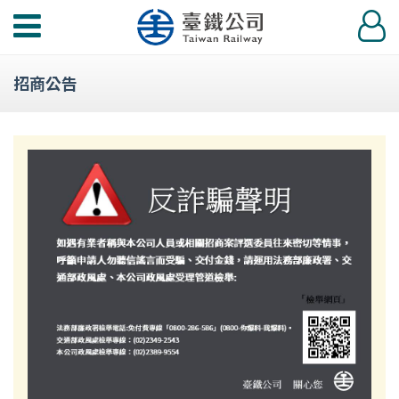
功
登
能
入
選
招商公告
單