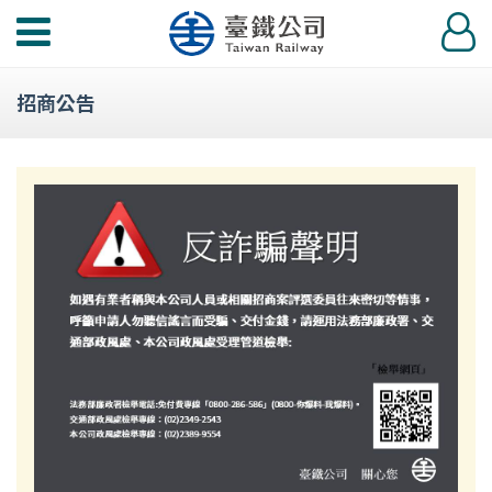
功
登
能
入
選
招商公告
單