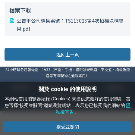
檔案下載
公告本公司標售案號：TS113023第4次招標決標結
果.pdf
返回上一頁
24小時緊急通報電話：1933（市話、手機，僅限發現軌道、平交道、橋樑及隧
道等有障礙物之通報專用）
隱私權宣告
資通安全政策
著作權聲明
電腦版官網
關於 cookie 的使用說明
國營臺灣鐵路股份有限公司 © 版權所有
本網站使用瀏覽器紀錄 (Cookies) 來提供您最好的使用體驗。當
本頁產生時間：
2026/08/06 12:27:02
您選擇"接受並關閉"繼續瀏覽網站，表示您已接受我們網站的
隱
私權宣告
。
接受並關閉