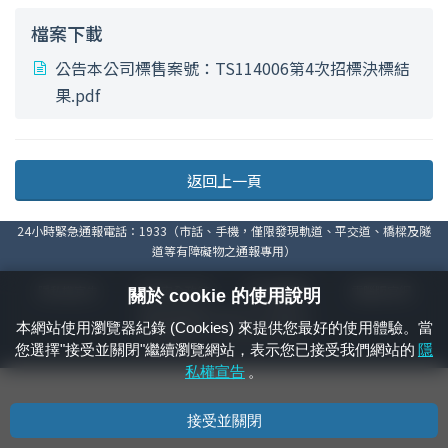
檔案下載
公告本公司標售案號：TS114006第4次招標決標結
果.pdf
返回上一頁
24小時緊急通報電話：1933（市話、手機，僅限發現軌道、平交道、橋樑及隧
道等有障礙物之通報專用）
隱私權宣告
資通安全政策
著作權聲明
電腦版官網
關於 cookie 的使用說明
國營臺灣鐵路股份有限公司 © 版權所有
本網站使用瀏覽器紀錄 (Cookies) 來提供您最好的使用體驗。當
本頁產生時間：
2026/08/08 14:53:01
您選擇"接受並關閉"繼續瀏覽網站，表示您已接受我們網站的
隱
私權宣告
。
接受並關閉