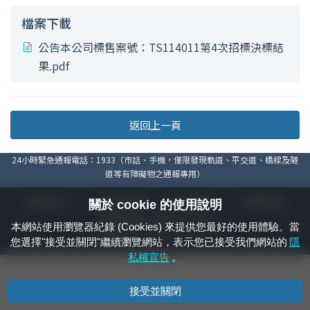
檔案下載
公告本公司標售案號：TS114011第4次招標決標結
果.pdf
返回上一頁
24小時緊急通報電話：1933（市話、手機，僅限發現軌道、平交道、橋樑及隧
道等有障礙物之通報專用）
隱私權宣告
資通安全政策
著作權聲明
電腦版官網
關於 cookie 的使用說明
國營臺灣鐵路股份有限公司 © 版權所有
本網站使用瀏覽器紀錄 (Cookies) 來提供您最好的使用體驗。當
本頁產生時間：
2026/08/08 02:03:23
您選擇"接受並關閉"繼續瀏覽網站，表示您已接受我們網站的
隱
私權宣告
。
接受並關閉