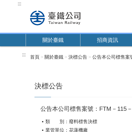
跳
:::
到
主
要
內
關於臺鐵
招商資訊
容
:::
首頁
關於臺鐵
決標公告
公告本公司標售案號
決標公告
公告本公司標售案號：FTM－115－
類 別：廢料標售決標
業管單位：花蓮機廠