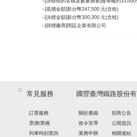
--[決標標的名稱及數量摘要]廢車輪約33,00
--[底價金額]新台幣247,500 元(含稅)
--[決標金額]新台幣300,300 元(含稅)
--[得標廠商]岡廷企業有限公司
:::
常見服務
國營臺灣鐵路股份有
訂票服務
關於臺鐵
招商公告
票價/票種
政令宣導
公開資訊
列車時刻查詢
業務申辦
相關連結