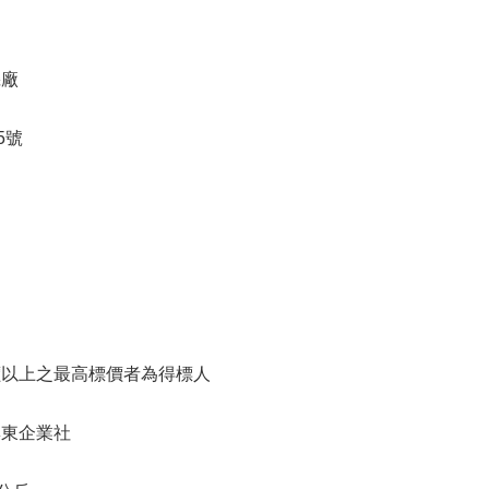
機廠
5號
價以上之最高標價者為得標人
興東企業社