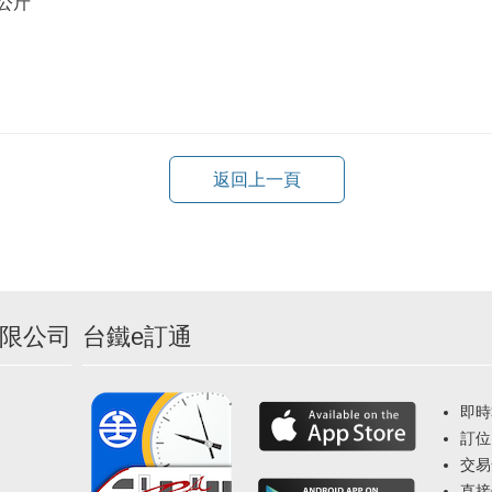
0公斤
返回上一頁
限公司
台鐵e訂通
即時
訂位
交易
直接