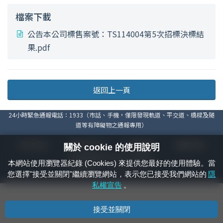
檔案下載
公告本公司標售案號：TS114004第5次招標決標結
果.pdf
返回上一頁
24小時緊急通報電話：1933（市話、手機，僅限發現軌道、平交道、橋樑及隧
道等有障礙物之通報專用）
隱私權宣告
資通安全政策
著作權聲明
電腦版官網
關於 cookie 的使用說明
國營臺灣鐵路股份有限公司 © 版權所有
本網站使用瀏覽器紀錄 (Cookies) 來提供您最好的使用體驗。當
本頁產生時間：
2026/08/08 05:24:39
您選擇"接受並關閉"繼續瀏覽網站，表示您已接受我們網站的
隱
私權宣告
。
接受並關閉