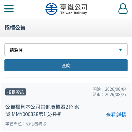
功
登
能
入
選
招標公告
單
選
請選擇
擇
查詢
開始：2026/08/04
招標資訊
結束：2026/08/27
公告標售本公司其他廢機器2台 案
號:MMY000828第1次招標
查看詳情
業管單位：彰化機務段