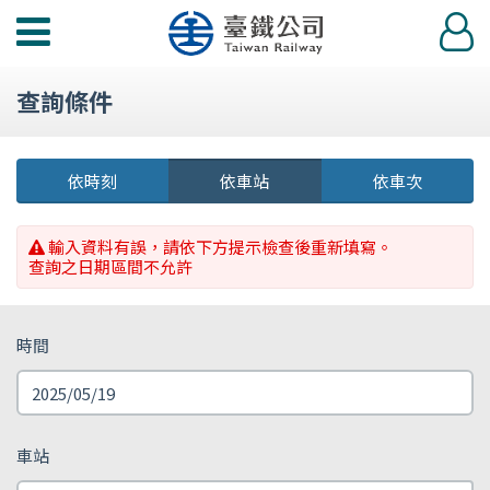
功
登
能
入
選
查詢條件
單
依時刻
依車站
依車次
輸入資料有誤，請依下方提示檢查後重新填寫。
查詢之日期區間不允許
時間
車站