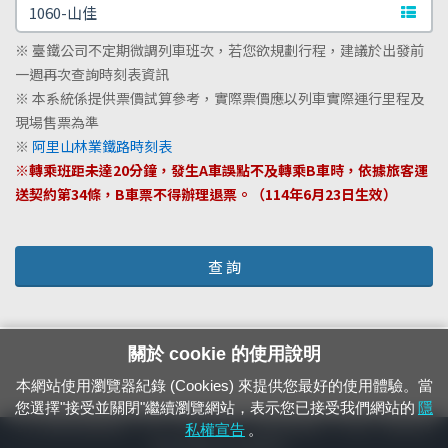
文字站
※ 臺鐵公司不定期微調列車班次，若您欲規劃行程，建議於出發前
一週再次查詢時刻表資訊
※ 本系統係提供票價試算參考，實際票價應以列車實際運行里程及
現場售票為準
※
阿里山林業鐵路時刻表
※轉乘班距未達20分鐘，發生A車誤點不及轉乘B車時，依據旅客運
送契約第34條，B車票不得辦理退票。（114年6月23日生效）
查 詢
關於 cookie 的使用說明
本網站使用瀏覽器紀錄 (Cookies) 來提供您最好的使用體驗。當
您選擇"接受並關閉"繼續瀏覽網站，表示您已接受我們網站的
隱
24小時緊急通報電話：1933（市話、手機，僅限發現軌道、平交道、橋樑及隧
私權宣告
。
道等有障礙物之通報專用）