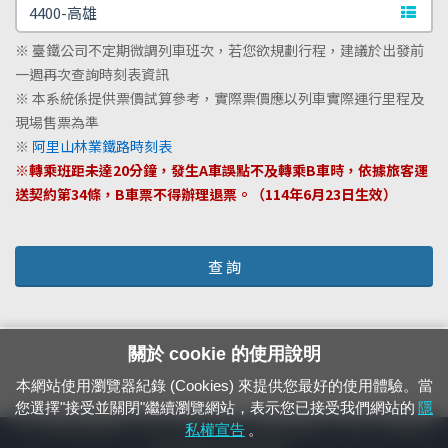
文字站
※ 臺鐵公司不定期微調列車班次，若您欲規劃行程，建議於出發前
一週再次查詢時刻表資訊
※ 本系統係提供票價試算參考，實際票價應以列車實際運行里程及
現場售票為準
※
阿里山林業鐵路時刻表
※轉乘班距未達20分鐘，發生A車誤點不及轉乘B車時，依據旅客運
送契約第34條，B車票不得辦理退票。（114年6月23日生效）
查 詢
關於 cookie 的使用說明
本網站使用瀏覽器紀錄 (Cookies) 來提供您最好的使用體驗。當
您選擇"接受並關閉"繼續瀏覽網站，表示您已接受我們網站的
隱
24小時緊急通報電話：1933（市話、手機，僅限發現軌道、平交道、橋樑及隧
私權宣告
。
道等有障礙物之通報專用）