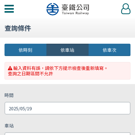
功
登
能
入
選
查詢條件
單
依時刻
依車站
依車次
輸入資料有誤，請依下方提示檢查後重新填寫。
查詢之日期區間不允許
時間
車站