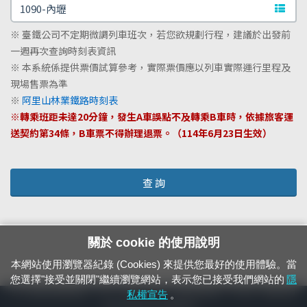
文字站
※ 臺鐵公司不定期微調列車班次，若您欲規劃行程，建議於出發前
一週再次查詢時刻表資訊
※ 本系統係提供票價試算參考，實際票價應以列車實際運行里程及
現場售票為準
※
阿里山林業鐵路時刻表
※轉乘班距未達20分鐘，發生A車誤點不及轉乘B車時，依據旅客運
送契約第34條，B車票不得辦理退票。（114年6月23日生效）
查 詢
關於 cookie 的使用說明
本網站使用瀏覽器紀錄 (Cookies) 來提供您最好的使用體驗。當
您選擇"接受並關閉"繼續瀏覽網站，表示您已接受我們網站的
隱
24小時緊急通報電話：1933（市話、手機，僅限發現軌道、平交道、橋樑及隧
私權宣告
。
道等有障礙物之通報專用）