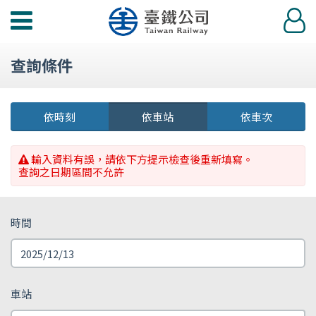
功
登
能
入
選
查詢條件
單
依時刻
依車站
依車次
輸入資料有誤，請依下方提示檢查後重新填寫。
查詢之日期區間不允許
時間
車站