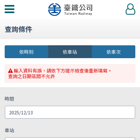
功
登
能
入
選
查詢條件
單
依時刻
依車站
依車次
輸入資料有誤，請依下方提示檢查後重新填寫。
查詢之日期區間不允許
時間
車站