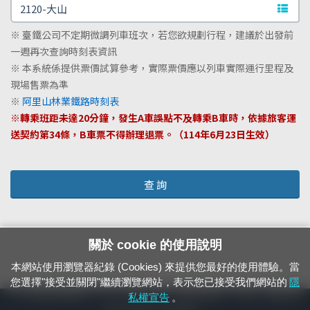
文字站
※ 臺鐵公司不定期微調列車班次，若您欲規劃行程，建議於出發前
一週再次查詢時刻表資訊
※ 本系統係提供票價試算參考，實際票價應以列車實際運行里程及
現場售票為準
※
阿里山林業鐵路時刻表
※轉乘班距未達20分鐘，發生A車誤點不及轉乘B車時，依據旅客運
送契約第34條，B車票不得辦理退票。（114年6月23日生效）
查 詢
關於 cookie 的使用說明
本網站使用瀏覽器紀錄 (Cookies) 來提供您最好的使用體驗。當
您選擇"接受並關閉"繼續瀏覽網站，表示您已接受我們網站的
隱
24小時緊急通報電話：1933（市話、手機，僅限發現軌道、平交道、橋樑及隧
私權宣告
。
道等有障礙物之通報專用）