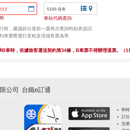
選擇日期
文字站點查詢
圖片站點查詢
期
車站代碼查詢
劃行程，建議於出發前一週再次查詢時刻表資訊
以列車實際運行里程及現場售票為準
B車時，依據旅客運送契約第34條，B車票不得辦理退票。（11
限公司
台鐵e訂通
即時
訂位
交易