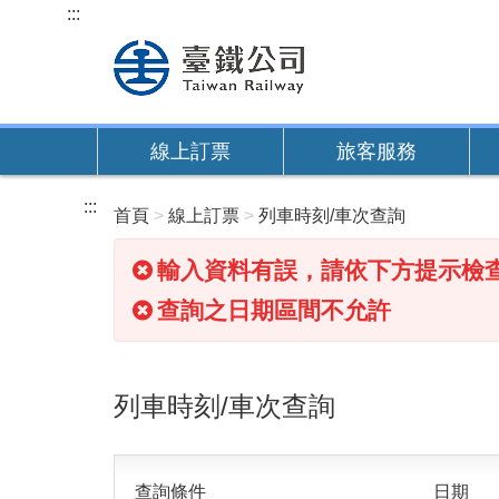
跳
:::
到
主
要
內
線上訂票
旅客服務
容
:::
首頁
線上訂票
列車時刻/車次查詢
輸入資料有誤，請依下方提示檢
查詢之日期區間不允許
列車時刻/車次查詢
查詢條件
日期