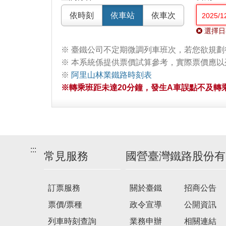
依時刻
依車站
依車次
選擇日
※ 臺鐵公司不定期微調列車班次，若您欲規
※ 本系統係提供票價試算參考，實際票價應
※
阿里山林業鐵路時刻表
※轉乘班距未達20分鐘，發生A車誤點不及轉乘
:::
常見服務
國營臺灣鐵路股份有
訂票服務
關於臺鐵
招商公告
票價/票種
政令宣導
公開資訊
列車時刻查詢
業務申辦
相關連結