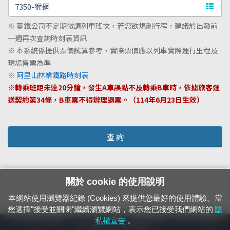
文字站
※ 臺鐵公司不定期微調列車班次，若您欲規劃行程，建議於出發前
一週再次查詢時刻表資訊
※ 本系統係提供票價試算參考，實際票價應以列車實際運行里程及
現場售票為準
※
阿里山林業鐵路時刻表
※轉乘班距未達20分鐘，發生A車誤點不及轉乘B車時，依據旅客運
送契約第34條，B車票不得辦理退票。（114年6月23日生效）
查 詢
關於 cookie 的使用說明
本網站使用瀏覽器紀錄 (Cookies) 來提供您最好的使用體驗。當
您選擇"接受並關閉"繼續瀏覽網站，表示您已接受我們網站的
隱
24小時緊急通報電話：1933（市話、手機，僅限發現軌道、平交道、橋樑及隧
私權宣告
。
道等有障礙物之通報專用）