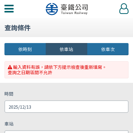
功
登
能
入
選
查詢條件
單
依時刻
依車站
依車次
輸入資料有誤，請依下方提示檢查後重新填寫。
查詢之日期區間不允許
時間
車站