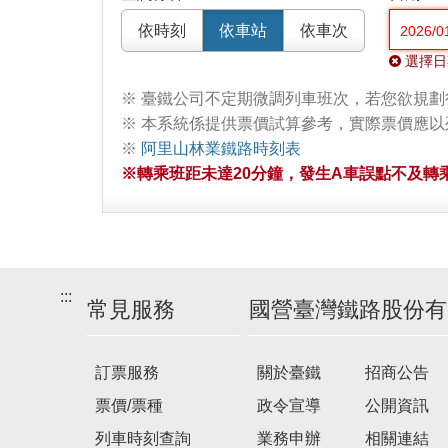
依時刻
依車站
依車次
選擇日
※ 臺鐵公司不定期微調列車班次，若您欲規
※ 本系統係提供票價試算參考，實際票價應
※
阿里山林業鐵路時刻表
※轉乘班距未達20分鐘，發生A車誤點不及轉乘
:::
常見服務
國營臺灣鐵路股份有
訂票服務
關於臺鐵
招商公告
票價/票種
政令宣導
公開資訊
列車時刻查詢
業務申辦
相關連結