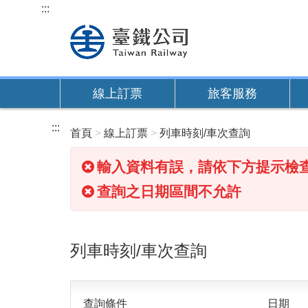
跳
:::
到
主
要
內
線上訂票
旅客服務
容
:::
首頁
線上訂票
列車時刻/車次查詢
輸入資料有誤，請依下方提示檢
查詢之日期區間不允許
列車時刻/車次查詢
查詢條件
日期