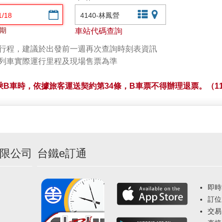
選擇日期
文字站點查詢
圖片站點查詢
期
車站代碼查詢
劃行程，建議於出發前一週再次查詢時刻表資訊
以列車實際運行里程及現場售票為準
B車時，依據旅客運送契約第34條，B車票不得辦理退票。（11
限公司
台鐵e訂通
即時
訂位
交易