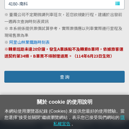
文字站
※ 臺鐵公司不定期微調列車班次，若您欲規劃行程，建議於出發前
一週再次查詢時刻表資訊
※ 本系統係提供票價試算參考，實際票價應以列車實際運行里程及
現場售票為準
※
阿里山林業鐵路時刻表
※轉乘班距未達20分鐘，發生A車誤點不及轉乘B車時，依據旅客運
送契約第34條，B車票不得辦理退票。（114年6月23日生效）
查 詢
關於 cookie 的使用說明
本網站使用瀏覽器紀錄 (Cookies) 來提供您最好的使用體驗。當
您選擇"接受並關閉"繼續瀏覽網站，表示您已接受我們網站的
隱
24小時緊急通報電話：1933（市話、手機，僅限發現軌道、平交道、橋樑及隧
私權宣告
。
道等有障礙物之通報專用）