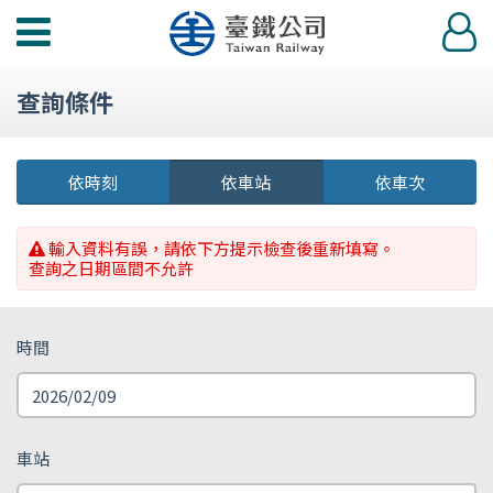
功
登
能
入
選
查詢條件
單
依時刻
依車站
依車次
輸入資料有誤，請依下方提示檢查後重新填寫。
查詢之日期區間不允許
時間
車站