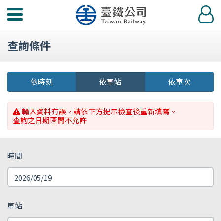
功
登
能
入
選
查詢條件
單
依時刻
依車站
依車次
輸入資料有誤，請依下方提示檢查後重新填寫。
查詢之日期區間不允許
時間
車站