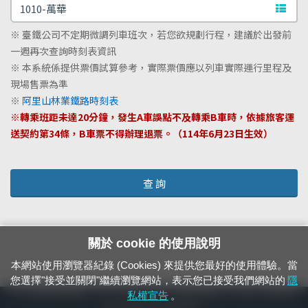
文字站
※ 臺鐵公司不定期微調列車班次，若您欲規劃行程，建議於出發前
一週再次查詢時刻表資訊
※ 本系統係提供票價試算參考，實際票價應以列車實際運行里程及
現場售票為準
※
阿里山林業鐵路時刻表
※轉乘班距未達20分鐘，發生A車誤點不及轉乘B車時，依據旅客運
送契約第34條，B車票不得辦理退票。（114年6月23日生效）
查 詢
關於 cookie 的使用說明
本網站使用瀏覽器紀錄 (Cookies) 來提供您最好的使用體驗。當
您選擇"接受並關閉"繼續瀏覽網站，表示您已接受我們網站的
隱
24小時緊急通報電話：1933（市話、手機，僅限發現軌道、平交道、橋樑及隧
私權宣告
。
道等有障礙物之通報專用）