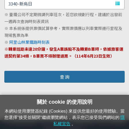
文字站
※ 臺鐵公司不定期微調列車班次，若您欲規劃行程，建議於出發前
一週再次查詢時刻表資訊
※ 本系統係提供票價試算參考，實際票價應以列車實際運行里程及
現場售票為準
※
阿里山林業鐵路時刻表
※轉乘班距未達20分鐘，發生A車誤點不及轉乘B車時，依據旅客運
送契約第34條，B車票不得辦理退票。（114年6月23日生效）
查 詢
關於 cookie 的使用說明
本網站使用瀏覽器紀錄 (Cookies) 來提供您最好的使用體驗。當
您選擇"接受並關閉"繼續瀏覽網站，表示您已接受我們網站的
隱
24小時緊急通報電話：1933（市話、手機，僅限發現軌道、平交道、橋樑及隧
私權宣告
。
道等有障礙物之通報專用）