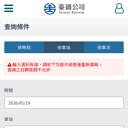
功
登
能
入
選
查詢條件
單
依時刻
依車站
依車次
輸入資料有誤，請依下方提示檢查後重新填寫。
查詢之日期區間不允許
時間
車站