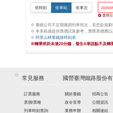
依時刻
依車站
依車次
選擇日
※ 臺鐵公司不定期微調列車班次，若您欲規
※ 本系統係提供票價試算參考，實際票價應
※
阿里山林業鐵路時刻表
※轉乘班距未達20分鐘，發生A車誤點不及轉乘
:::
常見服務
國營臺灣鐵路股份有
訂票服務
關於臺鐵
招商公告
票價/票種
政令宣導
公開資訊
列車時刻查詢
業務申辦
相關連結