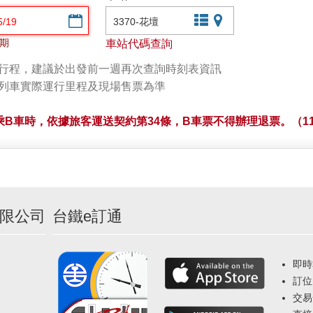
選擇日期
文字站點查詢
圖片站點查詢
期
車站代碼查詢
劃行程，建議於出發前一週再次查詢時刻表資訊
以列車實際運行里程及現場售票為準
B車時，依據旅客運送契約第34條，B車票不得辦理退票。（11
限公司
台鐵e訂通
即時
訂位
交易