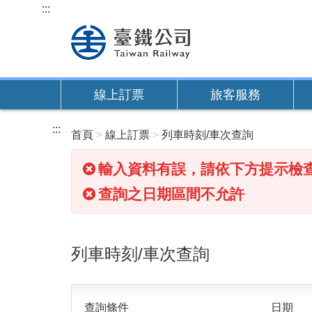
跳
:::
到
主
要
內
線上訂票
旅客服務
容
:::
首頁
線上訂票
列車時刻/車次查詢
輸入資料有誤，請依下方提示檢
查詢之日期區間不允許
列車時刻/車次查詢
查詢條件
日期