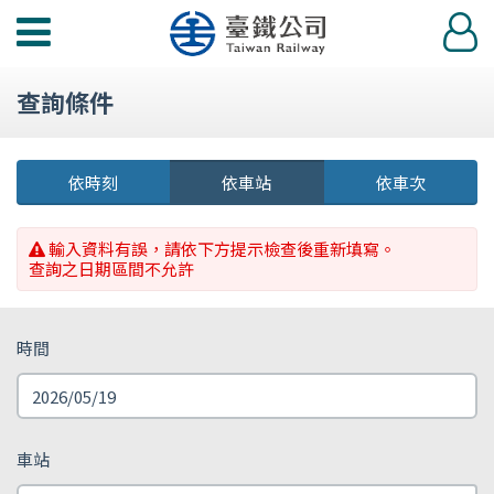
功
登
能
入
選
查詢條件
單
依時刻
依車站
依車次
輸入資料有誤，請依下方提示檢查後重新填寫。
查詢之日期區間不允許
時間
車站