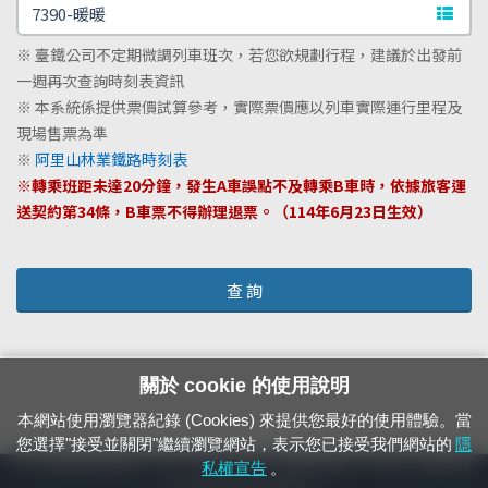
文字站
※ 臺鐵公司不定期微調列車班次，若您欲規劃行程，建議於出發前
一週再次查詢時刻表資訊
※ 本系統係提供票價試算參考，實際票價應以列車實際運行里程及
現場售票為準
※
阿里山林業鐵路時刻表
※轉乘班距未達20分鐘，發生A車誤點不及轉乘B車時，依據旅客運
送契約第34條，B車票不得辦理退票。（114年6月23日生效）
查 詢
關於 cookie 的使用說明
本網站使用瀏覽器紀錄 (Cookies) 來提供您最好的使用體驗。當
您選擇"接受並關閉"繼續瀏覽網站，表示您已接受我們網站的
隱
24小時緊急通報電話：1933（市話、手機，僅限發現軌道、平交道、橋樑及隧
私權宣告
。
道等有障礙物之通報專用）