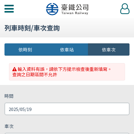
功
登
能
入
選
列車時刻/車次查詢
單
依時刻
依車站
依車次
輸入資料有誤，請依下方提示檢查後重新填寫。
查詢之日期區間不允許
時間
車次